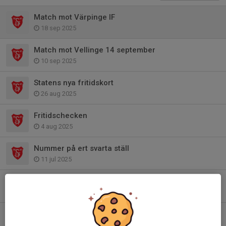
Match mot Värpinge IF
18 sep 2025
Match mot Vellinge 14 september
10 sep 2025
Statens nya fritidskort
26 aug 2025
Fritidschecken
4 aug 2025
Nummer på ert svarta ställ
11 jul 2025
Sommarhälsning
3 jul 2025
Åhus Beach 2025
1 jul 2025