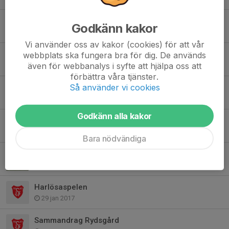
Målvaktsträning
Godkänn kakor
4 jun 2018
Vi använder oss av kakor (cookies) för att vår
Bo Ohlsson cupen 2018
webbplats ska fungera bra för dig. De används
även för webbanalys i syfte att hjälpa oss att
27 apr 2018
förbättra våra tjänster.
Så använder vi cookies
Träning
10 maj 2017
Godkänn alla kakor
Bo Ohlsson cupen
9 apr 2017
Bara nödvändiga
Sportlovscupen i Borrby
27 feb 2017
Harlösaspelen
29 jan 2017
Sammandrag Rydsgård