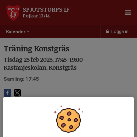
SPJUTSTORPS IF
Pojkar 13/14
Logga in
Kalender
Träning Konstgräs
Tisdag 25 feb 2025, 17:45-19:00
Kastanjeskolan, Konstgräs
Samling: 17:45