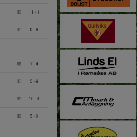
11
-
1
0
-
8
7
-
4
5
-
8
10
-
4
5
-
9