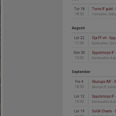
Tor 18
Torns IF guld - 
18:30
Tornvallen, Stå
Augusti
Lör 22
Öja FF vit - Spj
11:00
Björkvallen, Öja
Sön 30
Spjutstorps IF 
13:00
Bäckavallen B-p
September
Fre 4
Skurups AIF - S
18:30
Skurups IP, kon
Lör 12
Spjutstorps IF -
14:00
Bäckavallen B-p
Lör 19
SoGK Charlo - 