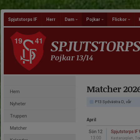
Spjutstorps IF
Herr
Dam
Pojkar
Flickor
SPJUTSTORPS
Pojkar 13/14
Matcher 202
Hem
P13 Sydvästra D, vår
Nyheter
Truppen
April
Matcher
Sön 12
Spjutstorps IF 
13:00
Kastanjeplan, To