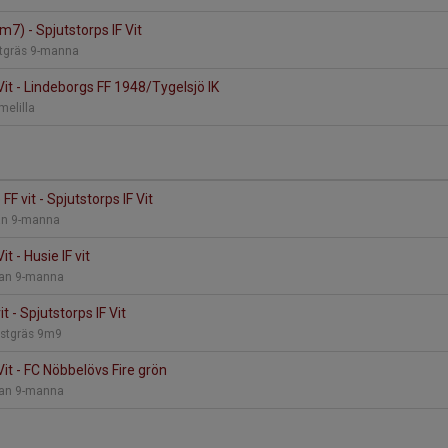
7) - Spjutstorps IF Vit
stgräs 9-manna
Vit - Lindeborgs FF 1948/Tygelsjö IK
melilla
FF vit - Spjutstorps IF Vit
lan 9-manna
it - Husie IF vit
lan 9-manna
t - Spjutstorps IF Vit
nstgräs 9m9
Vit - FC Nöbbelövs Fire grön
lan 9-manna