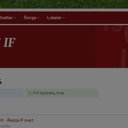
Knattar
Övriga
Lokaler
 IF
6
P13 Sydöstra, höst
Vit - Åkarps IF svart
melilla