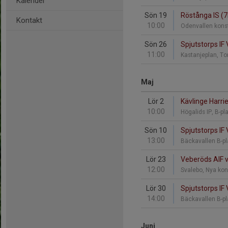
Kalender
Sön 19
Röstånga IS (7m
Kontakt
10:00
Odenvallen kon
Sön 26
Spjutstorps IF 
11:00
Kastanjeplan, To
Maj
Lör 2
Kävlinge Harrie 
10:00
Högalids IP, B-p
Sön 10
Spjutstorps IF V
13:00
Bäckavallen B-p
Lör 23
Veberöds AIF vi
12:00
Svalebo, Nya ko
Lör 30
Spjutstorps IF 
14:00
Bäckavallen B-p
Juni