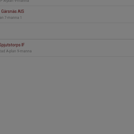
 IP A-plan 9-manna
 - Gärsnäs AIS
lan 7-manna 1
Spjutstorps IF
tad A-plan 9-manna