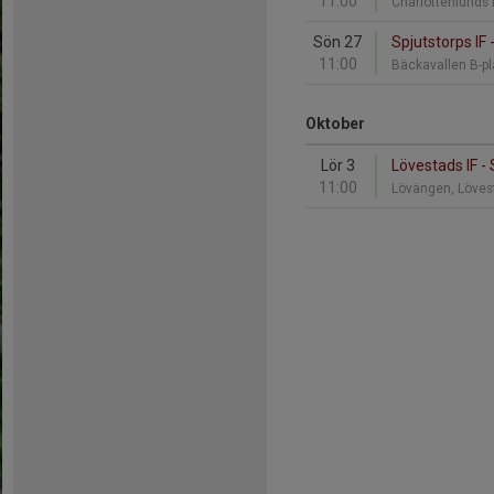
11:00
Charlottenlunds
Sön 27
Spjutstorps IF
11:00
Bäckavallen B-p
Oktober
Lör 3
Lövestads IF - 
11:00
Lövängen, Löves