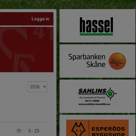
Logga in
0
-
23