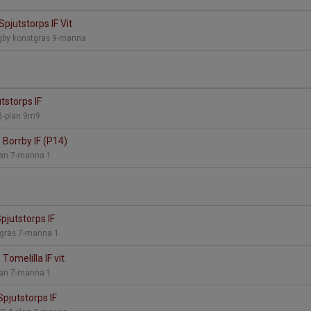
Spjutstorps IF Vit
ngby konstgräs 9-manna
utstorps IF
 B-plan 9m9
- Borrby IF (P14)
lan 7-manna 1
pjutstorps IF
stgräs 7-manna 1
 Tomelilla IF vit
lan 7-manna 1
Spjutstorps IF