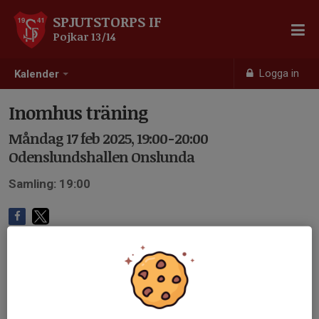
SPJUTSTORPS IF
Pojkar 13/14
Logga in
Kalender
Inomhus träning
Måndag 17 feb 2025, 19:00-20:00
Odenslundshallen Onslunda
Samling: 19:00