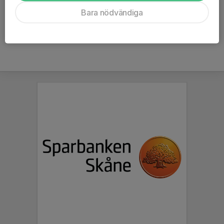
Ålder
37 år
Bara nödvändiga