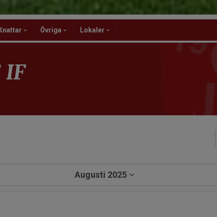
Knattar
Övriga
Lokaler
 IF
a
Augusti 2025