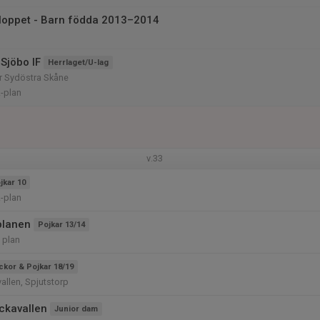
loppet - Barn födda 2013–2014
Sjöbo IF
Herrlaget/U-lag
rr Sydöstra Skåne
-plan
v.33
jkar 10
-plan
planen
Pojkar 13/14
 plan
ickor & Pojkar 18/19
allen, Spjutstorp
ckavallen
Junior dam