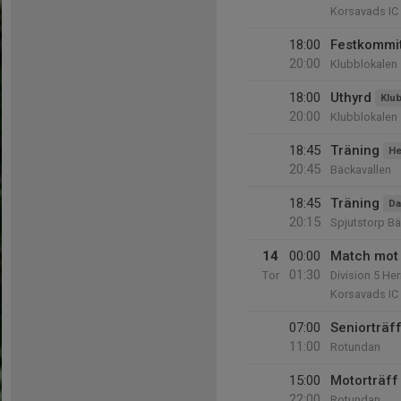
Korsavads IC
18:00
Festkommi
20:00
Klubblokalen
18:00
Uthyrd
Klub
20:00
Klubblokalen
18:45
Träning
He
20:45
Bäckavallen
18:45
Träning
Da
20:15
Spjutstorp Bä
14
00:00
Match mot 
01:30
Tor
Division 5 He
Korsavads IC
07:00
Seniorträf
11:00
Rotundan
15:00
Motorträff
22:00
Rotundan