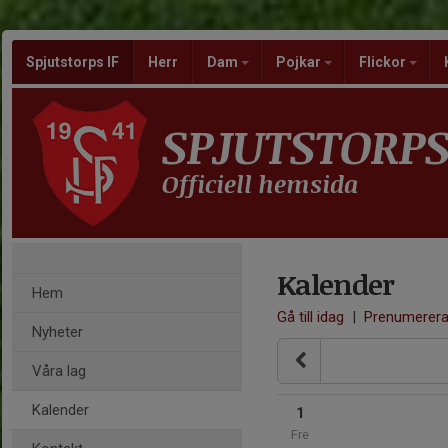
Spjutstorps IF
Herr
Dam
Pojkar
Flickor
SPJUTSTORPS
Officiell hemsida
Kalender
Hem
Gå till idag
|
Prenumerer
Nyheter
Våra lag
Kalender
1
Fre