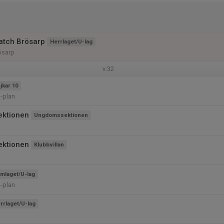
atch Brösarp
Herrlaget/U-lag
rösarp
v.32
jkar 10
-plan
ktionen
Ungdomssektionen
ktionen
Klubbvillan
mlaget/U-lag
-plan
rrlaget/U-lag