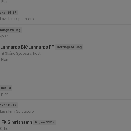
-Plan
ickor 15-17
kavallen i Spjutstorp
mlaget/U-lag
-plan
 Lunnarps BK/Lunnarps FF
Herrlaget/U-lag
rr B Skåne Sydöstra, höst
-Plan
jkar 10
-plan
ickor 15-17
kavallen i Spjutstorp
IFK Simrishamn
Pojkar 13/14
C, höst