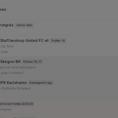
pen
nstgräs
Junior dam
Staffanstorp United FC vit
Pojkar 10
 C2, höst
-plan
Skegrie BK
Flickor 15-17
ljusröd, höst (nybörjare)
A-plan 5-manna 1
IFK Karlshamn
Damlaget/U-lag
am Sydöstra Götaland
oll & lek födda 22/23/24
orreplan