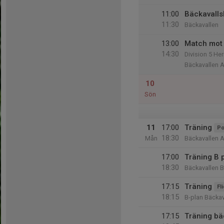
11:00
Bäckavalls
11:30
Bäckavallen
13:00
Match mot 
14:30
Division 5 He
Bäckavallen A
10
Sön
11
17:00
Träning
Po
18:30
Mån
Bäckavallen A
17:00
Träning B 
18:30
Bäckavallen B
17:15
Träning
Fl
18:15
B-plan Bäckav
17:15
Träning bä