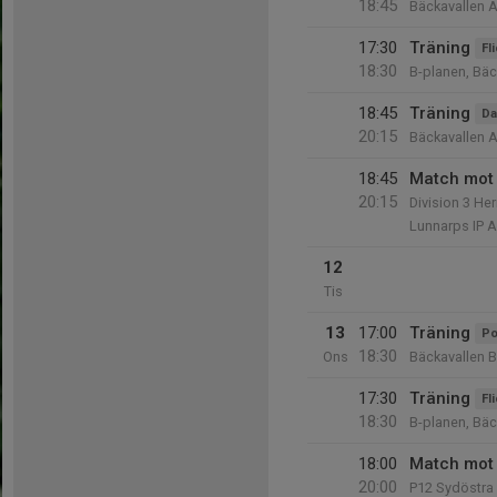
18:45
Bäckavallen A
17:30
Träning
Fl
18:30
B-planen, Bäc
18:45
Träning
Da
20:15
Bäckavallen A
18:45
Match mot
20:15
Division 3 He
Lunnarps IP A
12
Tis
13
17:00
Träning
Po
18:30
Ons
Bäckavallen B
17:30
Träning
Fl
18:30
B-planen, Bäc
18:00
Match mot 
20:00
P12 Sydöstra 