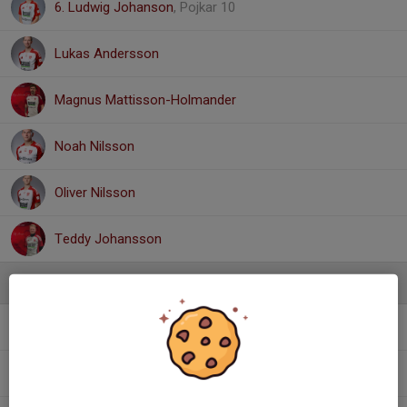
6. Ludwig Johanson
, Pojkar 10
Lukas Andersson
Magnus Mattisson-Holmander
Noah Nilsson
Oliver Nilsson
Teddy Johansson
Ledare
Fredrik Månsson
Huvudtränare
Michael Nilsson
Lagledare A/U-lag