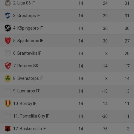
2. Liga 06 IF
14
24
31
3. Gröstorps IF
14
20
31
4. Köpingebro IF
14
30
30
5. Spjutstorps IF
14
30
27
6. Branteviks IF
14
8
20
7. Rörums SK
14
-14
17
8. Svenstorps IF
14
-8
14
9. Lunnarps FF
14
-15
13
10. Borrby IF
14
-14
11
11. Tomelilla City IF
14
-30
11
12. Baskemölla IF
14
-76
3