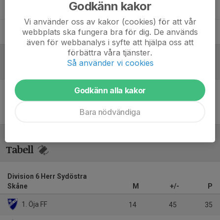
Godkänn kakor
Oscar Morén
Lagledare U-laget
Vi använder oss av kakor (cookies) för att vår
webbplats ska fungera bra för dig. De används
Robin Sippola
Assisterande tränare
även för webbanalys i syfte att hjälpa oss att
förbättra våra tjänster.
Så använder vi cookies
Referat
Godkänn alla kakor
Inget referat skrivet
Bara nödvändiga
Tabell
Division 6 Herr Sydöstra
Skåne
M
+/-
P
1. Öja FF
14
45
35